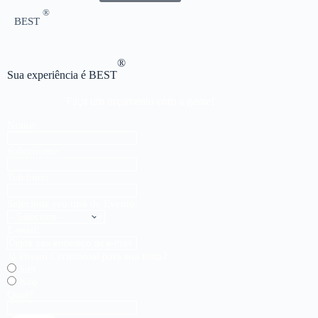
®
BEST
®
Sua experiência é BEST
Faça um orçamento com a gente!
Nome:
Sobrenome:
Telefone:
Selecione seu tipo de Evento:
E-mail:
Já Possuí Cerimonial para sua festa?
Sim
Não
Qual?