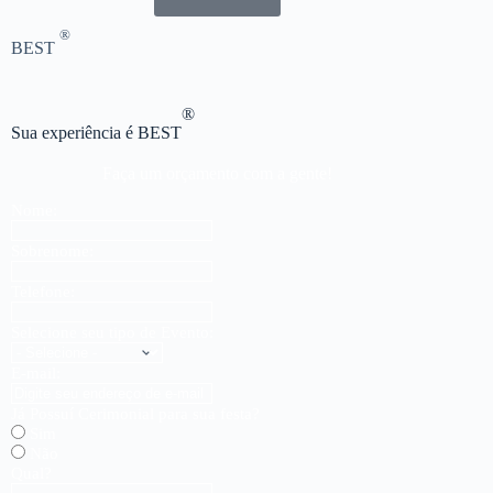
®
BEST
®
Sua experiência é BEST
Faça um orçamento com a gente!
Nome:
Sobrenome:
Telefone:
Selecione seu tipo de Evento:
E-mail:
Já Possuí Cerimonial para sua festa?
Sim
Não
Qual?