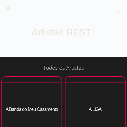
®
Artistas BEST
®
Todos os Artistas
A Banda do Meu Casamento
A LIGA